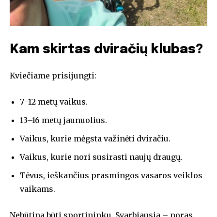
Aš perskaičiau ir sutinku su
Privatumo politika
.
Kam skirtas dviračių klubas?
1,111
2,222
3,333
Pasekėjai
Pasekėjai
Pasekėjai
Kviečiame prisijungti:
7–12 metų vaikus.
13–16 metų jaunuolius.
Vaikus, kurie mėgsta važinėti dviračiu.
Vaikus, kurie nori susirasti naujų draugų.
Tėvus, ieškančius prasmingos vasaros veiklos
vaikams.
Nebūtina būti sportininku. Svarbiausia – noras