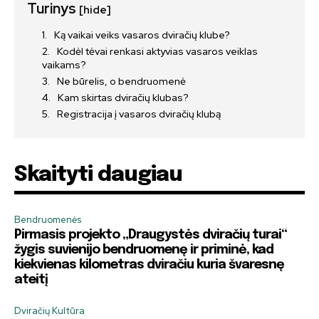
Turinys
[hide]
Ką vaikai veiks vasaros dviračių klube?
Kodėl tėvai renkasi aktyvias vasaros veiklas
vaikams?
Ne būrelis, o bendruomenė
Kam skirtas dviračių klubas?
Registracija į vasaros dviračių klubą
Skaityti daugiau
Bendruomenės
Pirmasis projekto „Draugystės dviračių turai“
žygis suvienijo bendruomenę ir priminė, kad
kiekvienas kilometras dviračiu kuria švaresnę
ateitį
Dviračių Kultūra