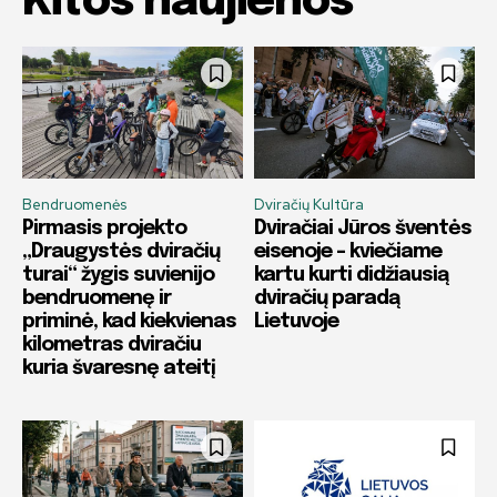
Kitos naujienos
Bendruomenės
Dviračių Kultūra
Pirmasis projekto
Dviračiai Jūros šventės
„Draugystės dviračių
eisenoje – kviečiame
turai“ žygis suvienijo
kartu kurti didžiausią
bendruomenę ir
dviračių paradą
priminė, kad kiekvienas
Lietuvoje
kilometras dviračiu
kuria švaresnę ateitį