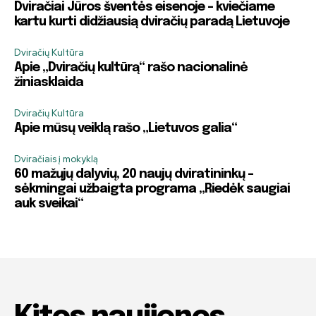
Dviračiai Jūros šventės eisenoje – kviečiame
kartu kurti didžiausią dviračių paradą Lietuvoje
Dviračių Kultūra
Apie „Dviračių kultūrą“ rašo nacionalinė
žiniasklaida
Dviračių Kultūra
Apie mūsų veiklą rašo „Lietuvos galia“
Dviračiais į mokyklą
60 mažųjų dalyvių, 20 naujų dviratininkų –
sėkmingai užbaigta programa „Riedėk saugiai
auk sveikai“