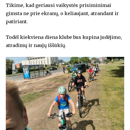
Tikime, kad geriausi vaikystės prisiminimai
gimsta ne prie ekranų, o keliaujant, atrandant ir
patiriant.
Prisijunkite prie mūsų
Todėl kiekviena diena klube bus kupina judėjimo,
PRENUMERATŲ bendruomenės ir
atradimų ir naujų iššūkių.
dalyvaukite pokalbyje.
Norėdami užsiprenumeruoti, tiesiog įveskite savo el. pašto
adresą mūsų svetainėje arba spustelėkite žemiau esantį
mygtuką „Prenumeruoti“. Nesijaudinkite, mes gerbiame jūsų
privatumą ir nesiunčiame šlamšto į jūsų pašto dėžutę. Jūsų
informacija pas mus saugi.
PRENUMERUOTI