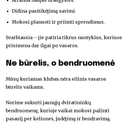
Atranda naujas draugystes.
Didina pasitikėjimą savimi.
Mokosi planuoti ir priimti sprendimus.
Svarbiausia – jie patiria tikrus nuotykius, kuriuos
prisimena dar ilgai po vasaros.
Ne būrelis, o bendruomenė
Mūsų kuriamas klubas nėra eilinis vasaros
būrelis vaikams.
Norime sukurti jaunųjų dviratininkų
bendruomenę, kurioje vaikai mokosi pažinti
pasaulį per keliones, judėjimą ir bendravimą.