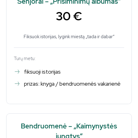
Senjorai – „Prisiminimų albumas“
30 €
Fiksuok istorijas, lygink miestą „tada ir dabar“
Turų metu:
fiksuoji istorijas
prizas: knyga / bendruomenės vakarienė
Bendruomenė – „Kaimynystės
jungtys“