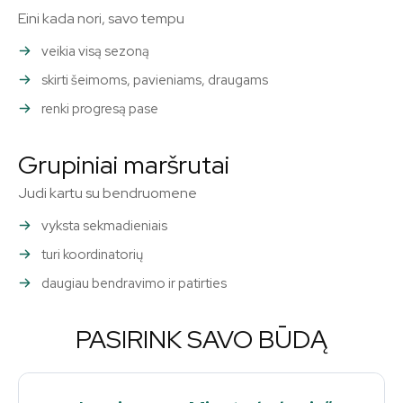
Eini kada nori, savo tempu
veikia visą sezoną
skirti šeimoms, pavieniams, draugams
renki progresą pase
Grupiniai maršrutai
Prisijunkite prie mūsų
PRENUMERATŲ bendruomenės ir
Judi kartu su bendruomene
dalyvaukite pokalbyje.
vyksta sekmadieniais
Norėdami užsiprenumeruoti, tiesiog įveskite savo el. pašto
turi koordinatorių
adresą mūsų svetainėje arba spustelėkite žemiau esantį
daugiau bendravimo ir patirties
mygtuką „Prenumeruoti“. Nesijaudinkite, mes gerbiame jūsų
privatumą ir nesiunčiame šlamšto į jūsų pašto dėžutę. Jūsų
informacija pas mus saugi.
PASIRINK SAVO BŪDĄ