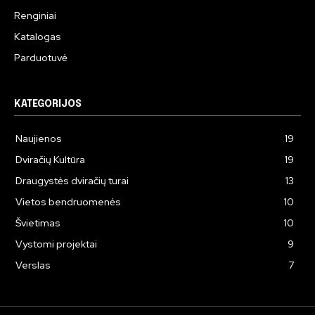
Renginiai
Katalogas
Parduotuvė
KATEGORIJOS
Naujienos
19
Dviračių Kultūra
19
Draugystės dviračių turai
13
Vietos bendruomenės
10
Švietimas
10
Vystomi projektai
9
Verslas
7