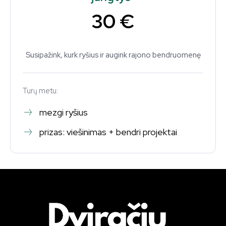
30 €
Susipažink, kurk ryšius ir augink rajono bendruomenę
Turų metu:
mezgi ryšius
prizas: viešinimas + bendri projektai