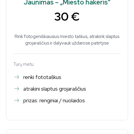
Jaunimas – „Miesto hakeris“
30 €
PRENUMERUOTI
Aš perskaičiau ir sutinku su
Privatumo politika
.
Rink fotogeniškiausius miesto taškus, atrakink slaptus
grojaraščius ir dalyvauk uždarose patirtyse
1,111
2,222
3,333
Pasekėjai
Pasekėjai
Pasekėjai
Turų metu:
renki fototaškus
atrakini slaptus grojaraščius
prizas: renginiai / nuolaidos