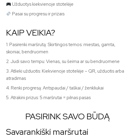
Užduotys kiekvienoje stotelėje
Pasai su progresu ir prizais
KAIP VEIKIA?
1. Pasirenki maršrutą: Skirtingos temos: miestas, gamta,
skoniai, bendruomen
2. Judi savo tempu: Vienas, su šeima ar su bendruomene
3. Atlieki užduotis: Kiekvienoje stotelėje – QR, užduotis arba
atradimas
4. Renki progresą: Antspaudai / taškai / ženkliukai
5. Atrakini prizus: 5 maršrutai = pilnas pasas
PASIRINK SAVO BŪDĄ
Savarankiški maršrutai