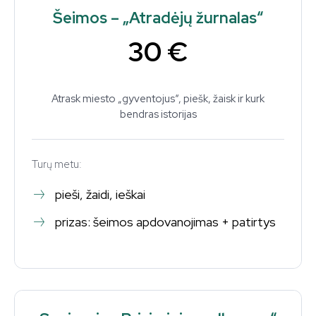
Šeimos – „Atradėjų žurnalas“
30 €
Atrask miesto „gyventojus“, piešk, žaisk ir kurk
bendras istorijas
Turų metu:
pieši, žaidi, ieškai
prizas: šeimos apdovanojimas + patirtys