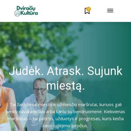
0
Judėk. Atrask. Sujunk
miestą.
Tai žaidybiniai miesto ir užmiesčio maršrutai, kuriuos gali
įveikti savarankiškai arba kartu su bendruomene. Kiekvienas
maršrutas – tai patirtis, užduotys ir progresas, kuris keičia
tavo judėjimo įpročius.