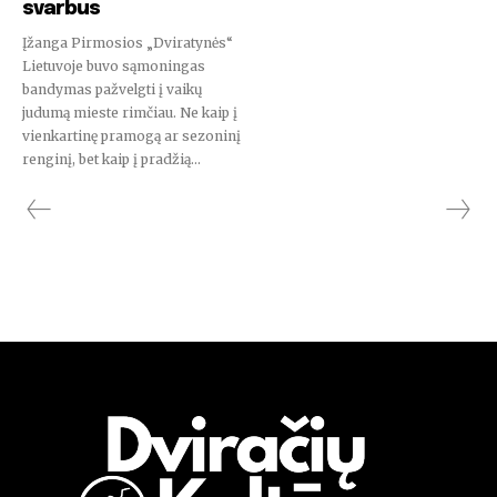
svarbus
Įžanga Pirmosios „Dviratynės“
Lietuvoje buvo sąmoningas
bandymas pažvelgti į vaikų
judumą mieste rimčiau. Ne kaip į
vienkartinę pramogą ar sezoninį
renginį, bet kaip į pradžią...