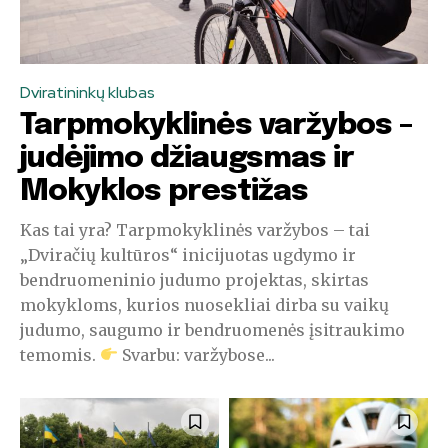
Dviratininkų klubas
Tarpmokyklinės varžybos –
judėjimo džiaugsmas ir
Mokyklos prestižas
Kas tai yra? Tarpmokyklinės varžybos – tai
„Dviračių kultūros“ inicijuotas ugdymo ir
bendruomeninio judumo projektas, skirtas
mokykloms, kurios nuosekliai dirba su vaikų
judumo, saugumo ir bendruomenės įsitraukimo
temomis.
Svarbu: varžybose...
Prisijunkite prie mūsų
PRENUMERATŲ bendruomenės ir