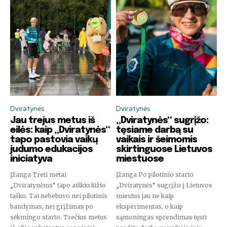
dalyvaukite pokalbyje.
Norėdami užsiprenumeruoti, tiesiog įveskite savo el. pašto
adresą mūsų svetainėje arba spustelėkite žemiau esantį
mygtuką „Prenumeruoti“. Nesijaudinkite, mes gerbiame jūsų
privatumą ir nesiunčiame šlamšto į jūsų pašto dėžutę. Jūsų
informacija pas mus saugi.
Dviratynės
Dviratynės
Jau trejus metus iš
„Dviratynės“ sugrįžo:
PRENUMERUOTI
eilės: kaip „Dviratynės“
tęsiame darbą su
tapo pastovia vaikų
vaikais ir šeimomis
judumo edukacijos
skirtinguose Lietuvos
Aš perskaičiau ir sutinku su
Privatumo politika
.
iniciatyva
miestuose
Įžanga Treti metai
Įžanga Po pilotinio starto
„Dviratynėms“ tapo aiškiu lūžio
„Dviratynės“ sugrįžo į Lietuvos
tašku. Tai nebebuvo nei pilotinis
miestus jau ne kaip
1,111
2,222
3,333
bandymas, nei grįžimas po
eksperimentas, o kaip
Pasekėjai
Pasekėjai
Pasekėjai
sėkmingo starto. Trečius metus
sąmoningas sprendimas tęsti