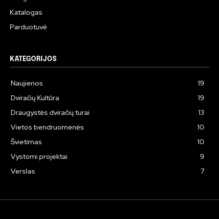
Katalogas
Parduotuvė
KATEGORIJOS
Naujienos
19
Dviračių Kultūra
19
Draugystės dviračių turai
13
Vietos bendruomenės
10
Švietimas
10
Vystomi projektai
9
Verslas
7