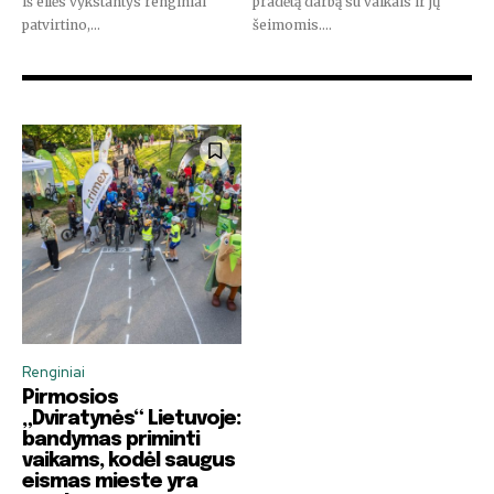
iš eilės vykstantys renginiai
pradėtą darbą su vaikais ir jų
patvirtino,...
šeimomis....
Renginiai
Pirmosios
„Dviratynės“ Lietuvoje:
bandymas priminti
vaikams, kodėl saugus
eismas mieste yra