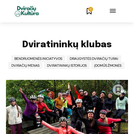
0
Dviratininkų klubas
BENDRUOMENĖS INICIATYVOS
DRAUGYSTĖS DVIRAČIŲ TURAI
DVIRAČIŲ MENAS
DVIRATININKŲ ISTORIJOS
ĮDOMŪS ŽMONĖS