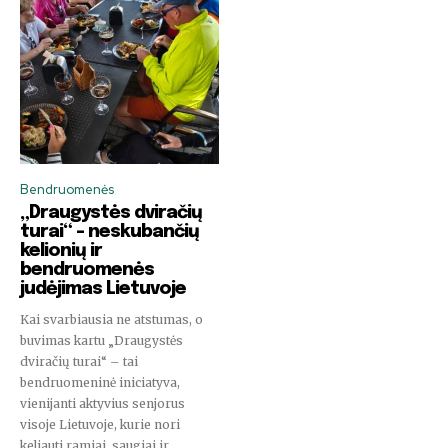
PRENUMERUOTI
Aš perskaičiau ir sutinku su
Privatumo politika
.
1,111
2,222
3,333
Bendruomenės
Pasekėjai
Pasekėjai
Pasekėjai
„Draugystės dviračių
turai“ – neskubančių
kelionių ir
bendruomenės
judėjimas Lietuvoje
Kai svarbiausia ne atstumas, o
buvimas kartu „Draugystės
dviračių turai“ – tai
bendruomeninė iniciatyva,
vienijanti aktyvius senjorus
visoje Lietuvoje, kurie nori
keliauti ramiai, saugiai ir...