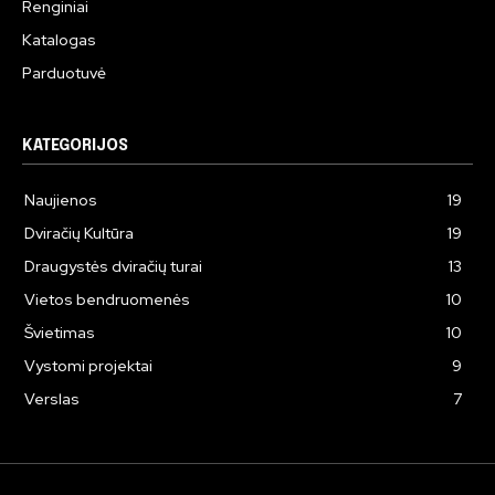
Renginiai
Katalogas
Parduotuvė
KATEGORIJOS
Naujienos
19
Dviračių Kultūra
19
Draugystės dviračių turai
13
Vietos bendruomenės
10
Švietimas
10
Vystomi projektai
9
Verslas
7