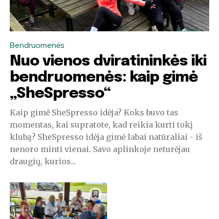
Bendruomenės
Nuo vienos dviratininkės iki
bendruomenės: kaip gimė
Prisijunkite prie mūsų
„SheSpresso“
PRENUMERATŲ bendruomenės ir
Kaip gimė SheSpresso idėja? Koks buvo tas
dalyvaukite pokalbyje.
momentas, kai supratote, kad reikia kurti tokį
Norėdami užsiprenumeruoti, tiesiog įveskite savo el. pašto
klubą? SheSpresso idėja gimė labai natūraliai - iš
adresą mūsų svetainėje arba spustelėkite žemiau esantį
nenoro minti vienai. Savo aplinkoje neturėjau
mygtuką „Prenumeruoti“. Nesijaudinkite, mes gerbiame jūsų
draugių, kurios...
privatumą ir nesiunčiame šlamšto į jūsų pašto dėžutę. Jūsų
informacija pas mus saugi.